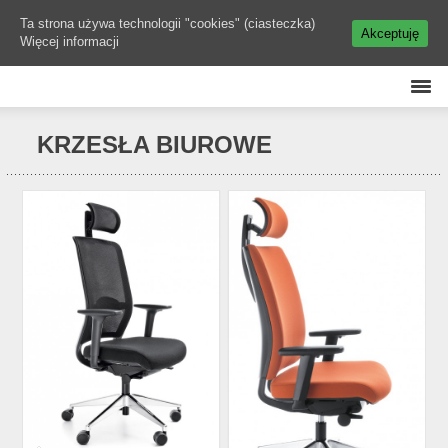
Ta strona używa technologii "cookies" (ciasteczka)
Akceptuję
Więcej informacji
KRZESŁA BIUROWE
VERIS NET
VERIS